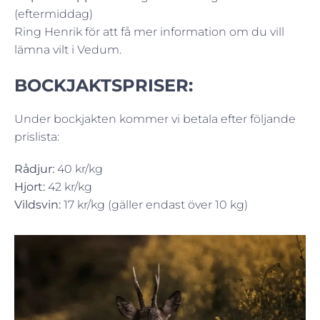
(eftermiddag)
Ring Henrik för att få mer information om du vill
lämna vilt i Vedum.
BOCKJAKTSPRISER:
Under bockjakten kommer vi betala efter följande
prislista:
Rådjur:
40 kr/kg
Hjort:
42 kr/kg
Vildsvin:
17 kr/kg (gäller endast över 10 kg)