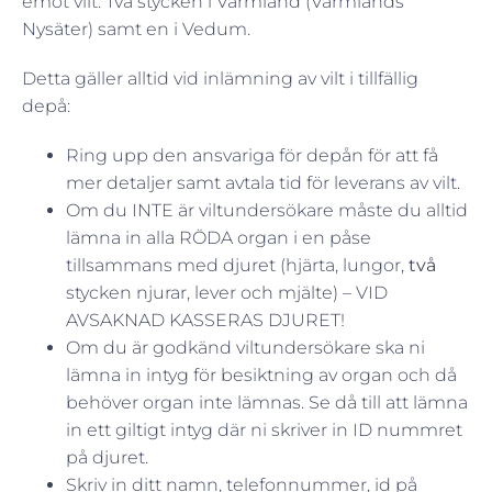
emot vilt. Två stycken i Värmland (Värmlands
Nysäter) samt en i Vedum.
Detta gäller alltid vid inlämning av vilt i tillfällig
depå:
Ring upp den ansvariga för depån för att få
mer detaljer samt avtala tid för leverans av vilt.
Om du INTE är viltundersökare måste du alltid
lämna in alla RÖDA organ i en påse
tillsammans med djuret (hjärta, lungor,
två
stycken njurar, lever och mjälte) – VID
AVSAKNAD KASSERAS DJURET!
Om du är godkänd viltundersökare ska ni
lämna in intyg för besiktning av organ och då
behöver organ inte lämnas. Se då till att lämna
in ett giltigt intyg där ni skriver in ID nummret
på djuret.
Skriv in ditt namn, telefonnummer, id på