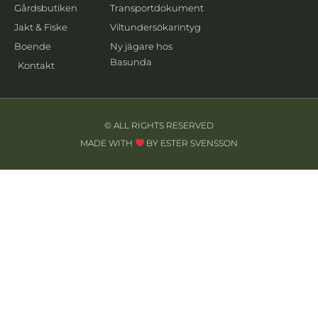
Gårdsbutiken
Transportdokument
Jakt & Fiske
Viltundersökarintyg
Boende
Ny jägare hos
Basunda
Kontakt
© ALL RIGHTS RESERVED
MADE WITH
BY ESTER SVENSSON