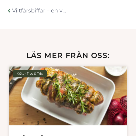
Viltfärsbiffar – en vardagsfavorit hos alla
LÄS MER FRÅN OSS:
Kött - Tips & Trix