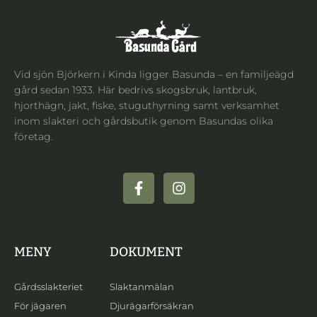
Vid sjön Björkern i Kinda ligger Basunda – en familjeägd
gård sedan 1933. Här bedrivs skogsbruk, lantbruk,
hjorthägn, jakt, fiske, stuguthyrning samt verksamhet
inom slakteri och gårdsbutik genom Basundas olika
företag.
MENY
DOKUMENT
Gårdsslakteriet
Slaktanmälan
För jägaren
Djurägarförsäkran