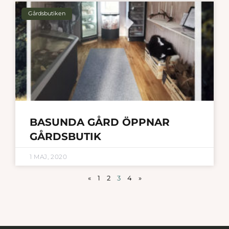
Gårdsbutiken
BASUNDA GÅRD ÖPPNAR
GÅRDSBUTIK
1 MAJ, 2020
«
1
2
3
4
»