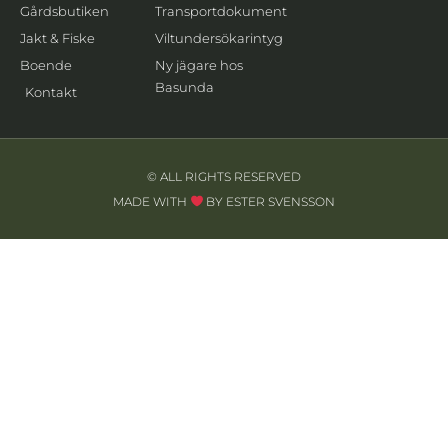
Gårdsbutiken
Transportdokument
Jakt & Fiske
Viltundersökarintyg
Boende
Ny jägare hos
Basunda
Kontakt
© ALL RIGHTS RESERVED
MADE WITH
BY ESTER SVENSSON