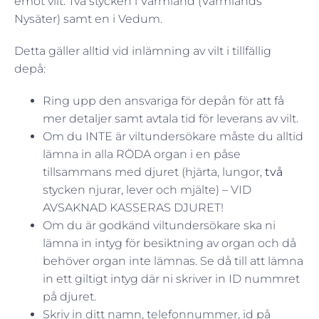
emot vilt. Två stycken i Värmland (Värmlands
Nysäter) samt en i Vedum.
Detta gäller alltid vid inlämning av vilt i tillfällig
depå:
Ring upp den ansvariga för depån för att få
mer detaljer samt avtala tid för leverans av vilt.
Om du INTE är viltundersökare måste du alltid
lämna in alla RÖDA organ i en påse
tillsammans med djuret (hjärta, lungor,
två
stycken njurar, lever och mjälte) – VID
AVSAKNAD KASSERAS DJURET!
Om du är godkänd viltundersökare ska ni
lämna in intyg för besiktning av organ och då
behöver organ inte lämnas. Se då till att lämna
in ett giltigt intyg där ni skriver in ID nummret
på djuret.
Skriv in ditt namn, telefonnummer, id på