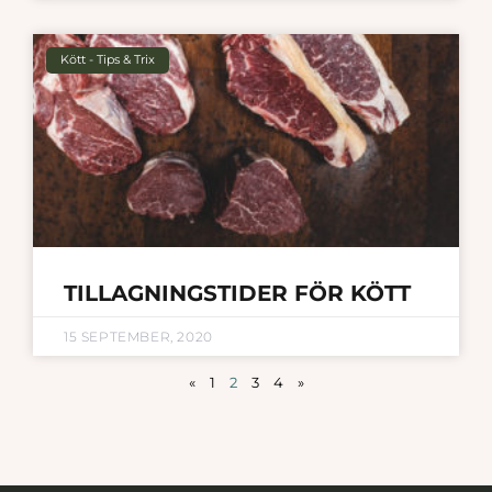
Kött - Tips & Trix
TILLAGNINGSTIDER FÖR KÖTT
15 SEPTEMBER, 2020
«
1
2
3
4
»