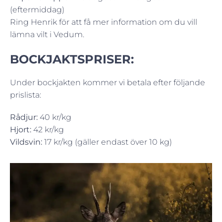
(eftermiddag)
Ring Henrik för att få mer information om du vill
lämna vilt i Vedum.
BOCKJAKTSPRISER:
Under bockjakten kommer vi betala efter följande
prislista:
Rådjur:
40 kr/kg
Hjort:
42 kr/kg
Vildsvin:
17 kr/kg (gäller endast över 10 kg)