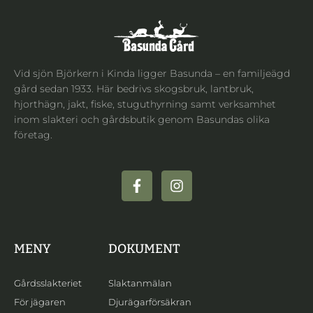
Vid sjön Björkern i Kinda ligger Basunda – en familjeägd
gård sedan 1933. Här bedrivs skogsbruk, lantbruk,
hjorthägn, jakt, fiske, stuguthyrning samt verksamhet
inom slakteri och gårdsbutik genom Basundas olika
företag.
MENY
DOKUMENT
Gårdsslakteriet
Slaktanmälan
För jägaren
Djurägarförsäkran