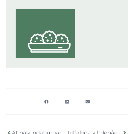
Ät basundaburgare på valö café i sommar
Tillfälliga viltdepåer under bockjakten