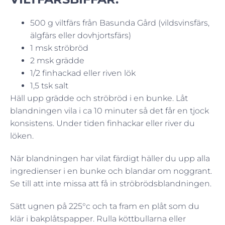
500 g viltfärs från Basunda Gård (vildsvinsfärs,
älgfärs eller dovhjortsfärs)
1 msk ströbröd
2 msk grädde
1/2 finhackad eller riven lök
1,5 tsk salt
Häll upp grädde och ströbröd i en bunke. Låt
blandningen vila i ca 10 minuter så det får en tjock
konsistens. Under tiden finhackar eller river du
löken.
När blandningen har vilat färdigt häller du upp alla
ingredienser i en bunke och blandar om noggrant.
Se till att inte missa att få in ströbrödsblandningen.
Sätt ugnen på 225°c och ta fram en plåt som du
klär i bakplåtspapper. Rulla köttbullarna eller