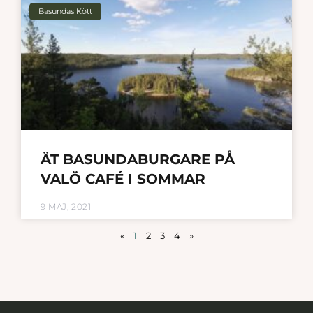
Basundas Kött
ÄT BASUNDABURGARE PÅ
VALÖ CAFÉ I SOMMAR
9 MAJ, 2021
«
1
2
3
4
»