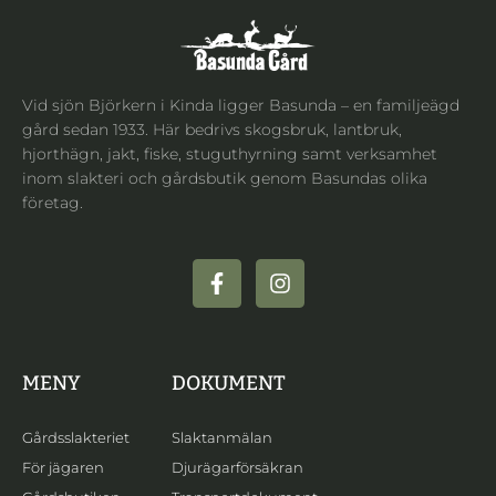
Vid sjön Björkern i Kinda ligger Basunda – en familjeägd
gård sedan 1933. Här bedrivs skogsbruk, lantbruk,
hjorthägn, jakt, fiske, stuguthyrning samt verksamhet
inom slakteri och gårdsbutik genom Basundas olika
företag.
MENY
DOKUMENT
Gårdsslakteriet
Slaktanmälan
För jägaren
Djurägarförsäkran