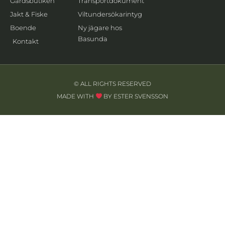
Gårdsbutiken
Transportdokument
Jakt & Fiske
Viltundersökarintyg
Boende
Ny jägare hos
Basunda
Kontakt
© ALL RIGHTS RESERVED
MADE WITH
BY ESTER SVENSSON