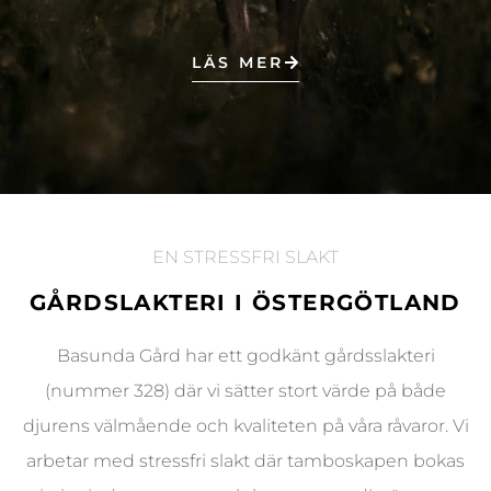
LÄS MER
EN STRESSFRI SLAKT
GÅRDSLAKTERI I ÖSTERGÖTLAND
Basunda Gård har ett godkänt gårdsslakteri
(nummer 328) där vi sätter stort värde på både
djurens välmående och kvaliteten på våra råvaror. Vi
arbetar med stressfri slakt där tamboskapen bokas