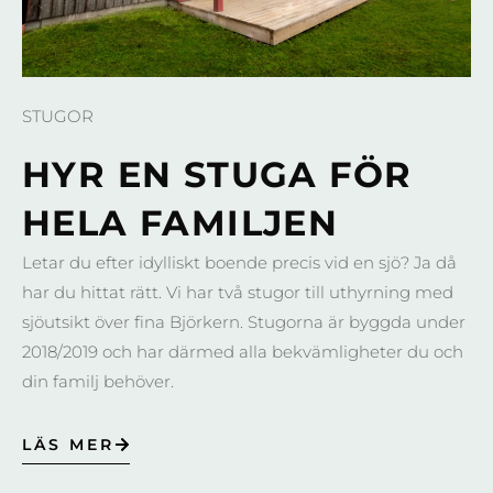
STUGOR
HYR EN STUGA FÖR
HELA FAMILJEN
Letar du efter idylliskt boende precis vid en sjö? Ja då
har du hittat rätt. Vi har två stugor till uthyrning med
sjöutsikt över fina Björkern. Stugorna är byggda under
2018/2019 och har därmed alla bekvämligheter du och
din familj behöver.
LÄS MER