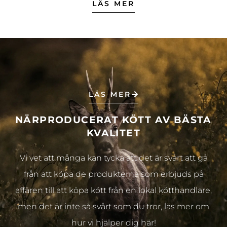
LÄS MER
LÄS MER
NÄRPRODUCERAT KÖTT AV BÄSTA
KVALITET
Vi vet att många kan tycka att det är svårt att gå
från att köpa de produkterna som erbjuds på
affären till att köpa kött från en lokal kötthandlare,
men det är inte så svårt som du tror, läs mer om
hur vi hjälper dig här!