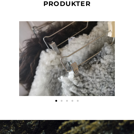
PRODUKTER
Hantera samtycke
För att ge en bra upplevelse använder vi teknik som cookies för att
lagra och/eller komma åt enhetsinformation. När du samtycker till
dessa tekniker kan vi behandla data som surfbeteende eller unika
ID:n på denna webbplats. Om du inte samtycker eller om du
återkallar ditt samtycke kan detta påverka vissa funktioner negativt.
Acceptera
Neka
Visa preferenser