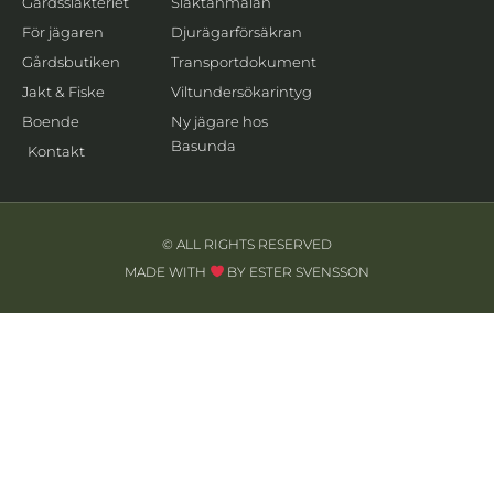
Gårdsslakteriet
Slaktanmälan
För jägaren
Djurägarförsäkran
Gårdsbutiken
Transportdokument
Jakt & Fiske
Viltundersökarintyg
Boende
Ny jägare hos
Basunda
Kontakt
© ALL RIGHTS RESERVED
MADE WITH
BY ESTER SVENSSON