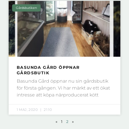
Gårdsbutiken
BASUNDA GÅRD ÖPPNAR
GÅRDSBUTIK
Basunda Gård öppnar nu sin gårdsbutik
för första gången. Vi har märkt av ett ökat
intresse att köpa närproducerat kött
1 MAJ, 2020
21:10
«
1
2
»