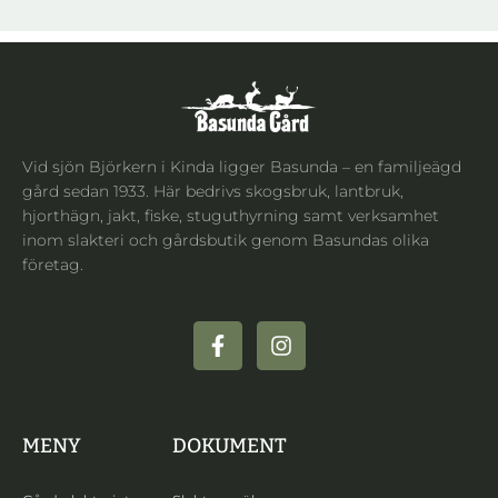
Vid sjön Björkern i Kinda ligger Basunda – en familjeägd
gård sedan 1933. Här bedrivs skogsbruk, lantbruk,
hjorthägn, jakt, fiske, stuguthyrning samt verksamhet
inom slakteri och gårdsbutik genom Basundas olika
företag.
MENY
DOKUMENT