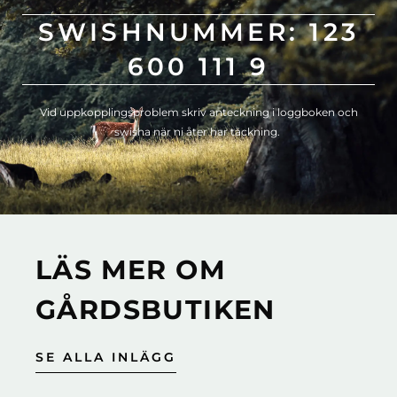
SWISHNUMMER: 123
Cookie Policy
Integritetspolicy
600 111 9
Vid uppkopplingsproblem skriv anteckning i loggboken och
swisha när ni åter har täckning.
LÄS MER OM
GÅRDSBUTIKEN
SE ALLA INLÄGG