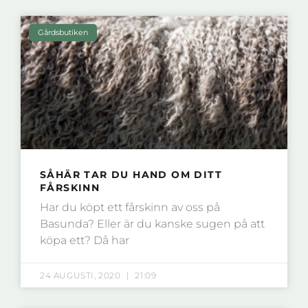
Gårdsbutiken
SÅHÄR TAR DU HAND OM DITT
FÅRSKINN
Har du köpt ett fårskinn av oss på
Basunda? Eller är du kanske sugen på att
köpa ett? Då har
24 AUGUSTI, 2020
21:09