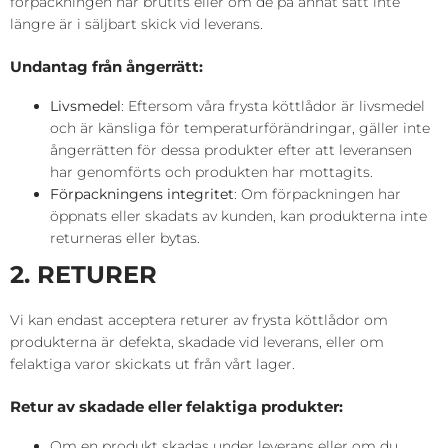
förpackningen har brutits eller om de på annat sätt inte
längre är i säljbart skick vid leverans.
Undantag från ångerrätt:
Livsmedel
: Eftersom våra frysta köttlådor är livsmedel
och är känsliga för temperaturförändringar, gäller inte
ångerrätten för dessa produkter efter att leveransen
har genomförts och produkten har mottagits.
Förpackningens integritet
: Om förpackningen har
öppnats eller skadats av kunden, kan produkterna inte
returneras eller bytas.
2. RETURER
Vi kan endast acceptera returer av frysta köttlådor om
produkterna är defekta, skadade vid leverans, eller om
felaktiga varor skickats ut från vårt lager.
Retur av skadade eller felaktiga produkter:
Om en produkt skadas under leverans eller om du