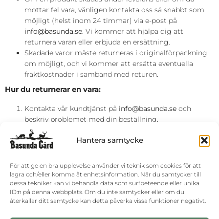
mottar fel vara, vänligen kontakta oss så snabbt som
möjligt (helst inom 24 timmar) via e-post på
info@basunda.se
. Vi kommer att hjälpa dig att
returnera varan eller erbjuda en ersättning.
Skadade varor måste returneras i originalförpackning
om möjligt, och vi kommer att ersätta eventuella
fraktkostnader i samband med returen.
Hur du returnerar en vara:
Kontakta vår kundtjänst på
info@basunda.se
och
beskriv problemet med din beställning.
Vi kommer att ge dig instruktioner för hur du skickar
Hantera samtycke
tillbaka varan, inklusive adress för retur och eventuella
dokument som krävs.
När vi mottagit din retur och bekräftat att varan är
För att ge en bra upplevelse använder vi teknik som cookies för att
skadad eller felaktig, kommer vi att utfärda en
lagra och/eller komma åt enhetsinformation. När du samtycker till
dessa tekniker kan vi behandla data som surfbeteende eller unika
återbetalning eller en ersättningsvara.
ID:n på denna webbplats. Om du inte samtycker eller om du
3. ÅTERBETALNINGAR
återkallar ditt samtycke kan detta påverka vissa funktioner negativt.